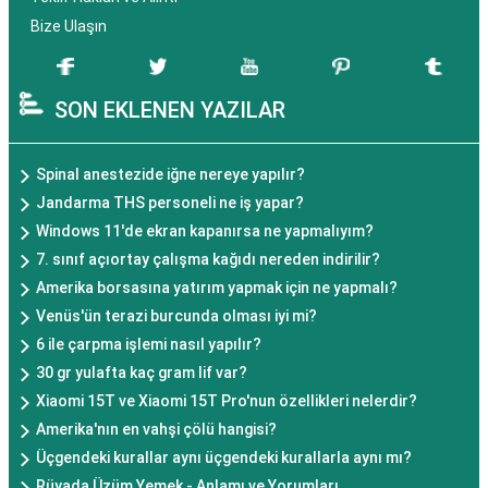
Bize Ulaşın
SON EKLENEN YAZILAR
Spinal anestezide iğne nereye yapılır?
Jandarma THS personeli ne iş yapar?
Windows 11'de ekran kapanırsa ne yapmalıyım?
7. sınıf açıortay çalışma kağıdı nereden indirilir?
Amerika borsasına yatırım yapmak için ne yapmalı?
Venüs'ün terazi burcunda olması iyi mi?
6 ile çarpma işlemi nasıl yapılır?
30 gr yulafta kaç gram lif var?
Xiaomi 15T ve Xiaomi 15T Pro'nun özellikleri nelerdir?
Amerika'nın en vahşi çölü hangisi?
Üçgendeki kurallar aynı üçgendeki kurallarla aynı mı?
Rüyada Üzüm Yemek - Anlamı ve Yorumları