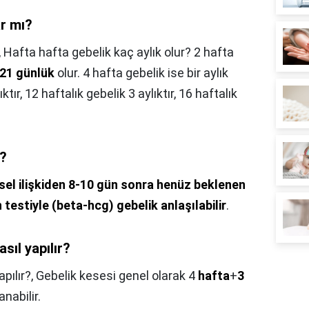
ar mı?
,
Hafta hafta gebelik kaç aylık olur? 2 hafta
21 günlük
olur. 4 hafta gebelik ise bir aylık
ıktır, 12 haftalık gebelik 3 aylıktır, 16 haftalık
ü?
sel ilişkiden 8-10 gün sonra henüz beklenen
testiyle (beta-hcg) gebelik anlaşılabilir
.
sıl yapılır?
apılır?,
Gebelik kesesi genel olarak 4
hafta
+
3
nabilir.