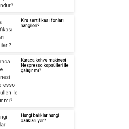
Kira sertifikası fonları
hangileri?
Karaca kahve makinesi
Nespresso kapsülleri ile
çalışır mı?
Hangi balıklar hangi
balıkları yer?