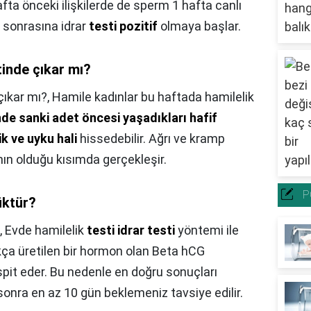
a önceki ilişkilerde de sperm 1 hafta canlı
a sonrasına idrar
testi pozitif
olmaya başlar.
tinde çıkar mı?
çıkar mı?,
Hamile kadınlar bu haftada hamilelik
nde sanki adet öncesi yaşadıkları hafif
ik ve uyku hali
hissedebilir. Ağrı ve kramp
ın olduğu kısımda gerçekleşir.
P
üktür?
,
Evde hamilelik
testi idrar testi
yöntemi ile
ıkça üretilen bir hormon olan Beta hCG
espit eder. Bu nedenle en doğru sonuçları
 sonra en az 10 gün beklemeniz tavsiye edilir.