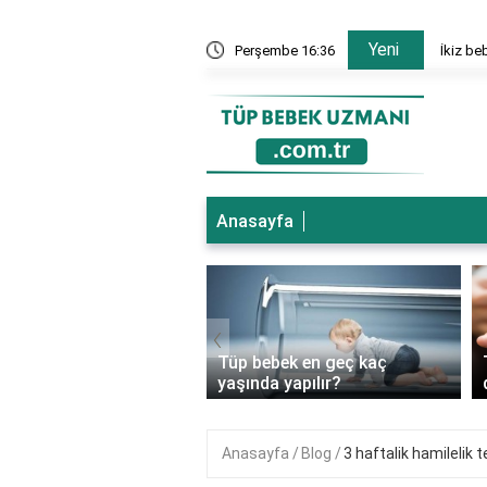
Yeni
nesi hangi bölümler var?
Perşembe 16:36
İkiz be
Anasayfa
‹
ebek genetik
Tüp bebek en geç kaç
ıkları önler mi?
yaşında yapılır?
Anasayfa
Blog
3 haftalik hamilelik 