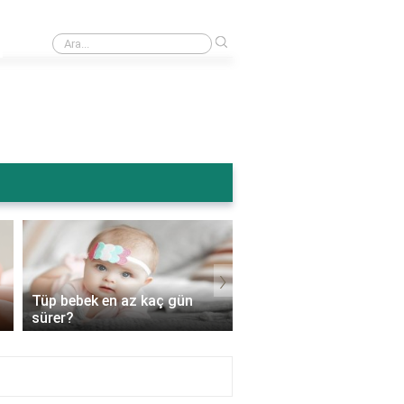
›
Ameliyattan sonra karın şişmesi normal mi?
›
Tüp bebek en az kaç gün
Tüp bebek genetik
sürer?
hastalıkları engeller mi