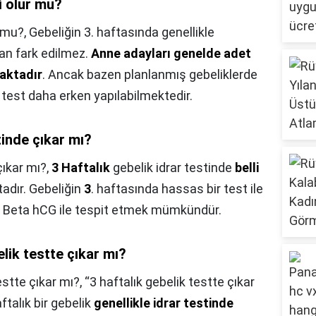
i olur mu?
r mu?,
Gebeliğin 3. haftasında genellikle
dan fark edilmez.
Anne adayları genelde adet
maktadır
. Ancak bazen planlanmış gebeliklerde
 test daha erken yapılabilmektedir.
tinde çıkar mı?
çıkar mı?,
3 Haftalık
gebelik idrar testinde
belli
adır. Gebeliğin
3
. haftasında hassas bir test ile
n Beta hCG ile tespit etmek mümkündür.
lik testte çıkar mı?
stte çıkar mı?,
“3 haftalık gebelik testte çıkar
ftalık bir gebelik
genellikle idrar testinde