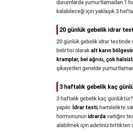
durumlarda yumurtlamadan 1 haft
kalabileceği için yaklaşık 3 haft
20 günlük gebelik idrar tes
20 günlük gebelik idrar testinde 
belirtisi olarak
alt karın bölgesi
kramplar, bel ağrısı, çok halsizl
şikayetleri genelde yumurtlaman
3 haftalık gebelik kaç günl
3 haftalık gebelik kaç günlüktür?
yapılır.
İdrar testi
, hamilelikte s
hormonunun
idrarda
varlığını t
alabilmek için adetiniz bittikten