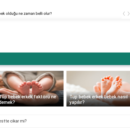
‹
bek olduğu ne zaman belli olur?
Tüp bebek erkek faktörü ne
Tüp bebek erkek bebek nasıl
demek?
yapılır?
testte cikar mi?