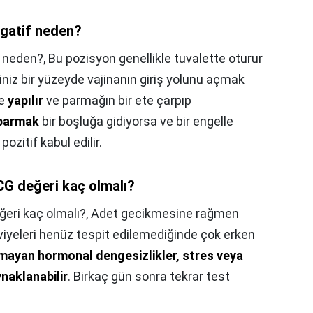
egatif neden?
f neden?,
Bu pozisyon genellikle tuvalette oturur
iğiniz bir yüzeyde vajinanın giriş yolunu açmak
ne
yapılır
ve parmağın bir ete çarpıp
parmak
bir boşluğa gidiyorsa ve bir engelle
ozitif kabul edilir.
hCG değeri kaç olmalı?
ğeri kaç olmalı?,
Adet gecikmesine rağmen
viyeleri henüz tespit edilemediğinde çok erken
 olmayan hormonal dengesizlikler, stres veya
naklanabilir
. Birkaç gün sonra tekrar test