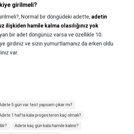
kiye girilmeli?
irilmeli?,
Normal bir döngüdeki adette,
adetin
z ilişkiden hamile kalma olasılığınız yok
yan bir adet döngünüz varsa ve özellikle 10.
iye girdiniz ve sizin yumurtlamanız da erken oldu
niz var.
Adete 5 gün var test yapsam çıkar mı?
Adete 1 hafta kala progesteron kaç olmalı?
ilir?
Adete kaç gün kala hamile kalınır?