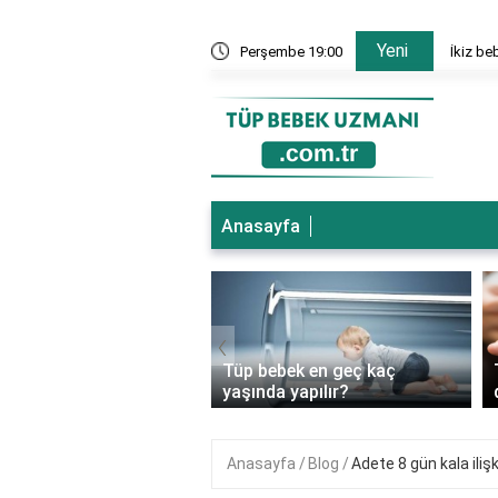
Yeni
nesi hangi bölümler var?
Perşembe 19:00
İkiz be
Anasayfa
‹
ebek genetik
Tüp bebek en geç kaç
ıkları önler mi?
yaşında yapılır?
Anasayfa
Blog
Adete 8 gün kala ilişk