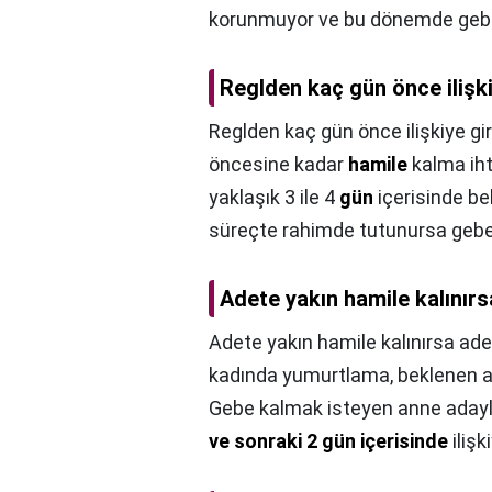
korunmuyor ve bu dönemde gebel
Reglden kaç gün önce ilişkiy
Reglden kaç gün önce ilişkiye giri
öncesine kadar
hamile
kalma ihti
yaklaşık 3 ile 4
gün
içerisinde b
süreçte rahimde tutunursa gebel
Adete yakın hamile kalınır
Adete yakın hamile kalınırsa ad
kadında yumurtlama, beklenen a
Gebe kalmak isteyen anne adayl
ve sonraki 2 gün içerisinde
ilişk