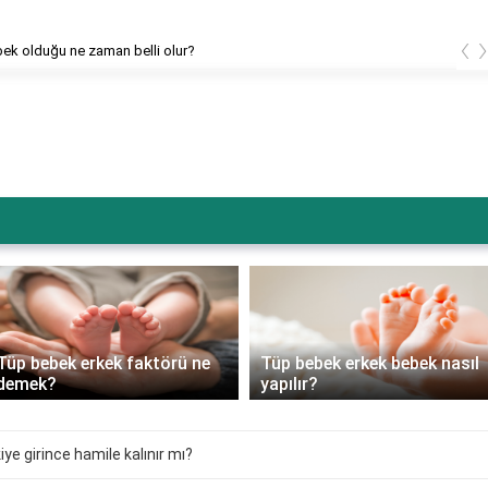
‹
bek olduğu ne zaman belli olur?
Tüp bebek erkek faktörü ne
Tüp bebek erkek bebek nasıl
demek?
yapılır?
iye girince hamile kalınır mı?