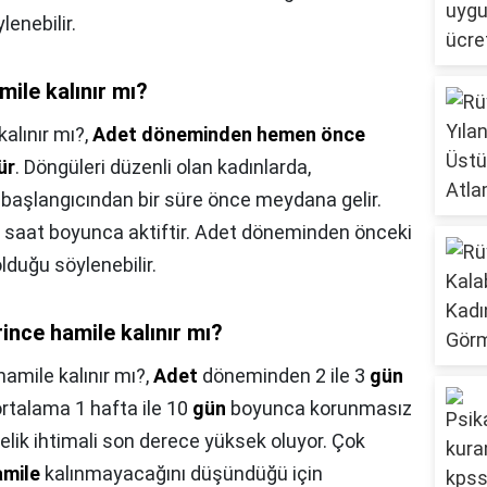
lenebilir.
ile kalınır mı?
alınır mı?,
Adet döneminden hemen önce
ür
. Döngüleri düzenli olan kadınlarda,
şlangıcından bir süre önce meydana gelir.
24 saat boyunca aktiftir. Adet döneminden önceki
olduğu söylenebilir.
rince hamile kalınır mı?
hamile kalınır mı?,
Adet
döneminden 2 ile 3
gün
rtalama 1 hafta ile 10
gün
boyunca korunmasız
lik ihtimali son derece yüksek oluyor. Çok
amile
kalınmayacağını düşündüğü için