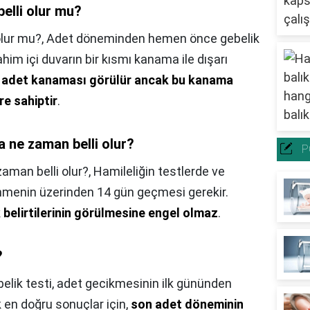
belli olur mu?
olur mu?,
Adet döneminden hemen önce gebelik
him içi duvarın bir kısmı kanama ile dışarı
a adet kanaması görülür ancak bu kanama
re sahiptir
.
a ne zaman belli olur?
P
zaman belli olur?,
Hamileliğin testlerde ve
nmenin üzerinden 14 gün geçmesi gerekir.
 belirtilerinin görülmesine engel olmaz
.
?
elik testi, adet gecikmesinin ilk gününden
k en doğru sonuçlar için,
son adet döneminin