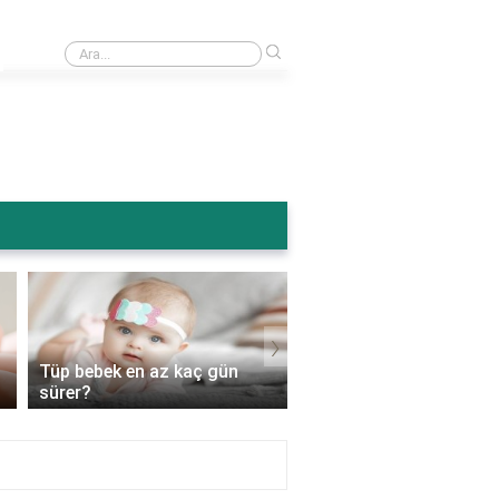
›
Ameliyattan sonra karın şişmesi normal mi?
›
Tüp bebek en az kaç gün
Tüp bebek genetik
sürer?
hastalıkları engeller mi