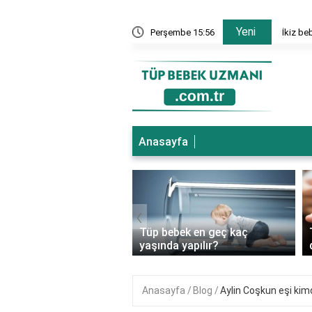
Yeni
nesi hangi bölümler var?
Perşembe 15:56
İkiz be
Anasayfa
‹
ebek genetik
Tüp bebek en geç kaç
ıkları önler mi?
yaşında yapılır?
Anasayfa
Blog
Aylin Coşkun eşi kim