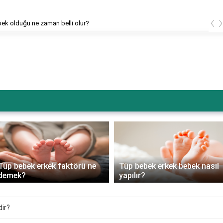
‹
bek olduğu ne zaman belli olur?
Tüp bebek erkek faktörü ne
Tüp bebek erkek bebek nasıl
demek?
yapılır?
dir?