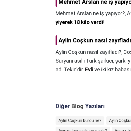
Mehmet Arslan ne iş yapıy
Mehmet Arslan ne iş yapıyor?,
A
yiyerek 18 kilo verdi
!
Aylin Coşkun nasıl zayıflad
Aylin Coşkun nasıl zayıfladı?,
Coş
Süryani asıllı Türk şarkıcı, şarkı
adı Tekin'dir.
Evli
ve iki kız babası
Diğer
Blog
Yazıları
Aylin Coşkun burcu ne?
Aylin Coşku
Ayırma hunisi ile ne ayrılır?
Aygaz tüp