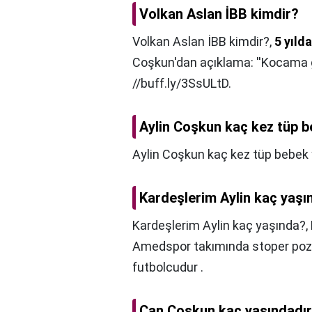
Volkan Aslan İBB kimdir?
Volkan Aslan İBB kimdir?,
5 yıld
Coşkun'dan açıklama: ''Kocama gi
//buff.ly/3SsULtD.
Aylin Coşkun kaç kez tüp b
Aylin Coşkun kaç kez tüp bebek 
Kardeşlerim Aylin kaç yaşı
Kardeşlerim Aylin kaç yaşında?,
Amedspor takımında stoper poz
futbolcudur .
Can Coşkun kaç yaşındadı