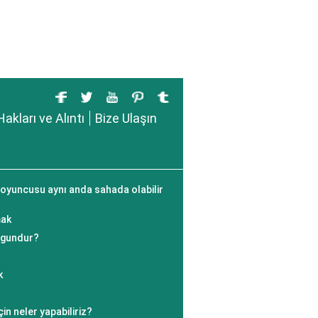
Hakları ve Alıntı
Bize Ulaşın
 oyuncusu aynı anda sahada olabilir
mak
uygundur?
k
çin neler yapabiliriz?