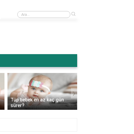
›
Ameliyattan sonra karın şişmesi normal mi?
›
Tüp bebek en az kaç gün
Tüp bebek genetik
sürer?
hastalıkları engeller mi