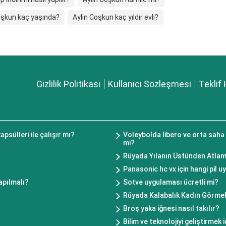
oşkun kaç yaşında?
Aylin Coşkun kaç yıldır evli?
Gizlilik Politikası
Kullanıcı Sözleşmesi
Teklif 
sülleri ile çalışır mı?
Voleybolda libero ve orta saha
mi?
Rüyada Yılanın Üstünden Atla
Panasonic hc vx için hangi pil 
apılmalı?
Sotve uygulaması ücretli mi?
Rüyada Kalabalık Kadın Görme
Broş yaka iğnesi nasıl takılır?
Bilim ve teknolojiyi geliştirmek i