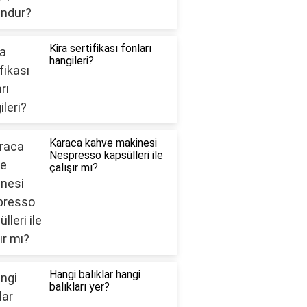
Kira sertifikası fonları
hangileri?
Karaca kahve makinesi
Nespresso kapsülleri ile
çalışır mı?
Hangi balıklar hangi
balıkları yer?