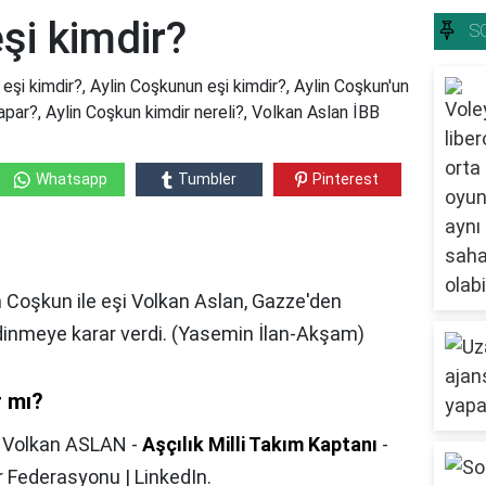
şi kimdir?
S
eşi kimdir?, Aylin Coşkunun eşi kimdir?, Aylin Coşkun'un
apar?, Aylin Coşkun kimdir nereli?, Volkan Aslan İBB
Whatsapp
Tumbler
Pinterest
n Coşkun ile eşi Volkan Aslan, Gazze'den
dinmeye karar verdi. (Yasemin İlan-Akşam)
r mı?
,
Volkan ASLAN -
Aşçılık Milli Takım Kaptanı
-
r Federasyonu | LinkedIn.