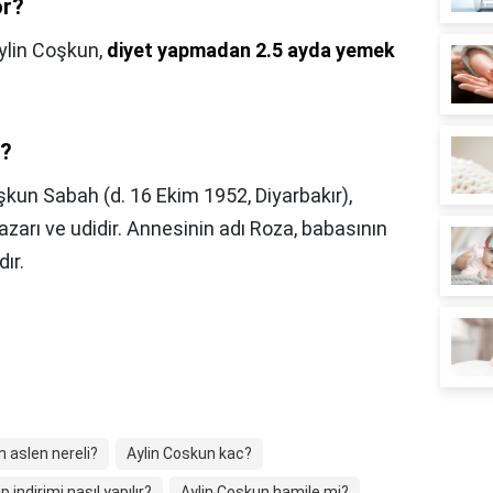
or?
ylin Coşkun,
diyet yapmadan 2.5 ayda yemek
ı?
kun Sabah (d. 16 Ekim 1952, Diyarbakır),
 yazarı ve udidir. Annesinin adı Roza, babasının
dır.
n aslen nereli?
Aylin Coskun kac?
 indirimi nasıl yapılır?
Aylin Coşkun hamile mi?