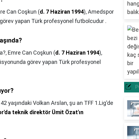
re Can Coşkun (
d. 7 Haziran 1994
), Amedspor
görev yapan Türk profesyonel futbolcudur .
yaşında?
da?,
Emre Can Coşkun (
d. 7 Haziran 1994
),
isyonunda görev yapan Türk profesyonel
P
ıyor?
,
42 yaşındaki Volkan Arslan, şu an TFF 1.Lig'de
'da teknik direktör Ümit Özat'ın