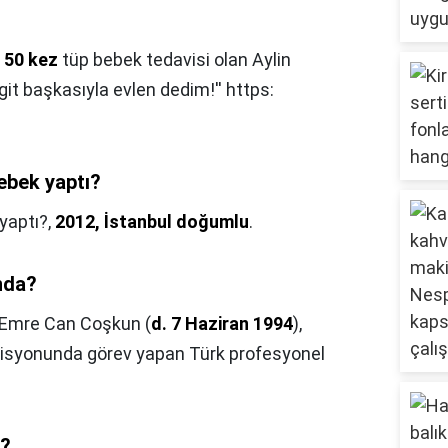
a 50 kez
tüp bebek tedavisi olan Aylin
t başkasıyla evlen dedim!'' https:
ebek yaptı?
yaptı?,
2012, İstanbul doğumlu
.
nda?
Emre Can Coşkun (
d. 7 Haziran 1994
),
isyonunda görev yapan Türk profesyonel
r?