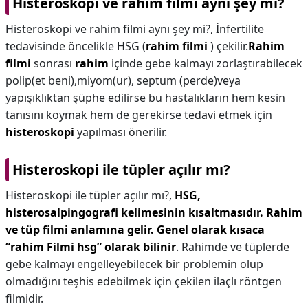
Histeroskopi ve rahim filmi aynı şey mi?
Histeroskopi ve rahim filmi aynı şey mi?,
İnfertilite
tedavisinde öncelikle HSG (
rahim filmi
) çekilir.
Rahim
filmi
sonrası
rahim
içinde gebe kalmayı zorlaştırabilecek
polip(et beni),miyom(ur), septum (perde)veya
yapışıklıktan şüphe edilirse bu hastalıkların hem kesin
tanısını koymak hem de gerekirse tedavi etmek için
histeroskopi
yapılması önerilir.
Histeroskopi ile tüpler açılır mı?
Histeroskopi ile tüpler açılır mı?,
HSG,
histerosalpingografi kelimesinin kısaltmasıdır.
Rahim
ve tüp filmi anlamına gelir.
Genel olarak kısaca
“rahim Filmi hsg” olarak bilinir
. Rahimde ve tüplerde
gebe kalmayı engelleyebilecek bir problemin olup
olmadığını teşhis edebilmek için çekilen ilaçlı röntgen
filmidir.