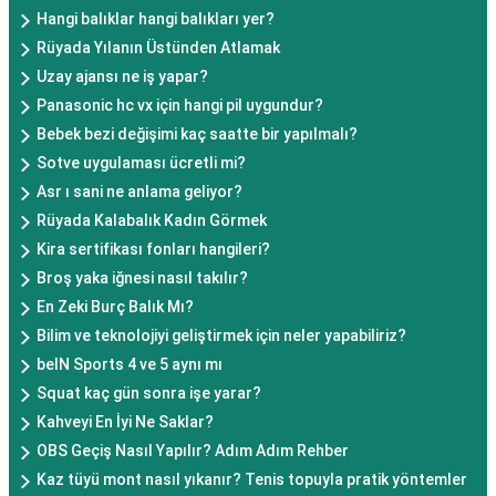
Hangi balıklar hangi balıkları yer?
Rüyada Yılanın Üstünden Atlamak
Uzay ajansı ne iş yapar?
Panasonic hc vx için hangi pil uygundur?
Bebek bezi değişimi kaç saatte bir yapılmalı?
Sotve uygulaması ücretli mi?
Asr ı sani ne anlama geliyor?
Rüyada Kalabalık Kadın Görmek
Kira sertifikası fonları hangileri?
Broş yaka iğnesi nasıl takılır?
En Zeki Burç Balık Mı?
Bilim ve teknolojiyi geliştirmek için neler yapabiliriz?
beIN Sports 4 ve 5 aynı mı
Squat kaç gün sonra işe yarar?
Kahveyi En İyi Ne Saklar?
OBS Geçiş Nasıl Yapılır? Adım Adım Rehber
Kaz tüyü mont nasıl yıkanır? Tenis topuyla pratik yöntemler