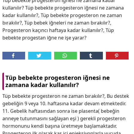
Tüp bebekte progesteron iğnesi ne zamana kadar
kullanılır? Tüp bebekte progesteron iğnesi ne zamana
kadar kullanılır?, Tüp bebekte progesteron ne zaman
bırakılır?, Tüp bebek iğneleri ne zaman bırakılır?,
Progesteron kaçıncı haftaya kadar kullanılır?, Tüp
bebekte progestan iğne ne işe yarar?
Tüp bebekte progesteron iğnesi ne
zamana kadar kullanılır?
Tüp bebekte progesteron ne zaman bırakılır?, Bu destek
gebeliğin 9 veya 10. haftasına kadar devam etmektedir.
11. Gebelik haftasından sonra ise plasenta( bebeğin
anneye tutunmasını sağlayan eşi ) gerekli progesteron
hormonunu kendi başına üretmeye başlamaktadır.
Progesteron ilk olarak kas içi enjeksiyonlarla vucuda