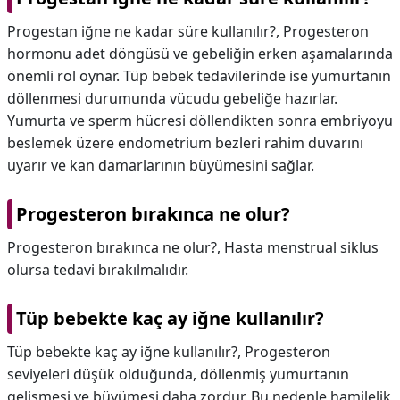
Progestan iğne ne kadar süre kullanılır?,
Progesteron
hormonu adet döngüsü ve gebeliğin erken aşamalarında
önemli rol oynar. Tüp bebek tedavilerinde ise yumurtanın
döllenmesi durumunda vücudu gebeliğe hazırlar.
Yumurta ve sperm hücresi döllendikten sonra embriyoyu
beslemek üzere endometrium bezleri rahim duvarını
uyarır ve kan damarlarının büyümesini sağlar.
Progesteron bırakınca ne olur?
Progesteron bırakınca ne olur?,
Hasta menstrual siklus
olursa tedavi bırakılmalıdır.
Tüp bebekte kaç ay iğne kullanılır?
Tüp bebekte kaç ay iğne kullanılır?,
Progesteron
seviyeleri düşük olduğunda, döllenmiş yumurtanın
gelişmesi ve büyümesi daha zordur. Bu nedenle hamilelik