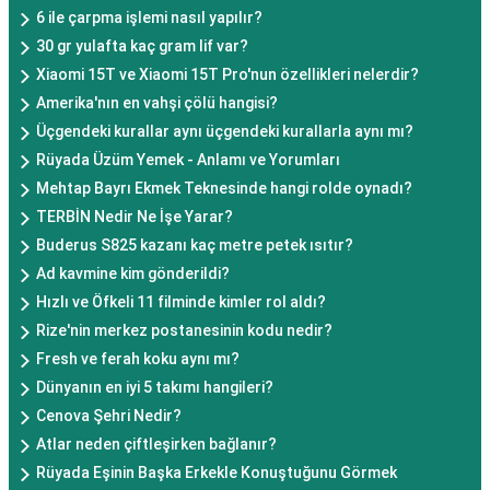
6 ile çarpma işlemi nasıl yapılır?
30 gr yulafta kaç gram lif var?
Xiaomi 15T ve Xiaomi 15T Pro'nun özellikleri nelerdir?
Amerika'nın en vahşi çölü hangisi?
Üçgendeki kurallar aynı üçgendeki kurallarla aynı mı?
Rüyada Üzüm Yemek - Anlamı ve Yorumları
Mehtap Bayrı Ekmek Teknesinde hangi rolde oynadı?
TERBİN Nedir Ne İşe Yarar?
Buderus S825 kazanı kaç metre petek ısıtır?
Ad kavmine kim gönderildi?
Hızlı ve Öfkeli 11 filminde kimler rol aldı?
Rize'nin merkez postanesinin kodu nedir?
Fresh ve ferah koku aynı mı?
Dünyanın en iyi 5 takımı hangileri?
Cenova Şehri Nedir?
Atlar neden çiftleşirken bağlanır?
Rüyada Eşinin Başka Erkekle Konuştuğunu Görmek