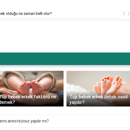
‹
bek olduğu ne zaman belli olur?
Tüp bebek erkek faktörü ne
Tüp bebek erkek bebek nasıl
demek?
yapılır?
mi anestezisiz yapılır mı?