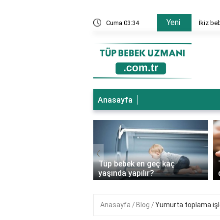
Yeni
nesi hangi bölümler var?
Cuma 03:34
İkiz be
Anasayfa
‹
ebek genetik
Tüp bebek en geç kaç
ıkları önler mi?
yaşında yapılır?
Anasayfa
Blog
Yumurta toplama işle