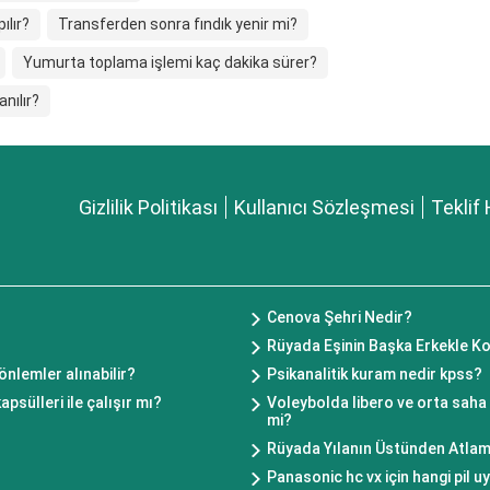
ılır?
Transferden sonra fındık yenir mi?
Yumurta toplama işlemi kaç dakika sürer?
nılır?
Gizlilik Politikası
Kullanıcı Sözleşmesi
Teklif 
Cenova Şehri Nedir?
Rüyada Eşinin Başka Erkekle 
nlemler alınabilir?
Psikanalitik kuram nedir kpss?
sülleri ile çalışır mı?
Voleybolda libero ve orta saha
mi?
Rüyada Yılanın Üstünden Atla
Panasonic hc vx için hangi pil 