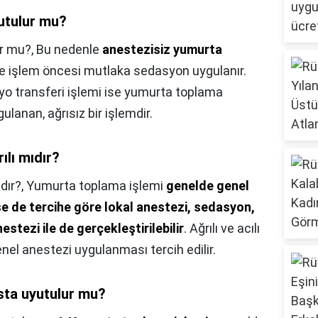
utulur mu?
r mu?,
Bu nedenle
anestezisiz yumurta
e işlem öncesi mutlaka sedasyon uygulanır.
o transferi işlemi ise yumurta toplama
lanan, ağrısız bir işlemdir.
ılı mıdır?
dır?,
Yumurta toplama işlemi
genelde genel
se de tercihe göre lokal anestezi, sedasyon,
estezi ile de gerçekleştirilebilir
. Ağrılı ve acılı
genel anestezi uygulanması tercih edilir.
sta uyutulur mu?