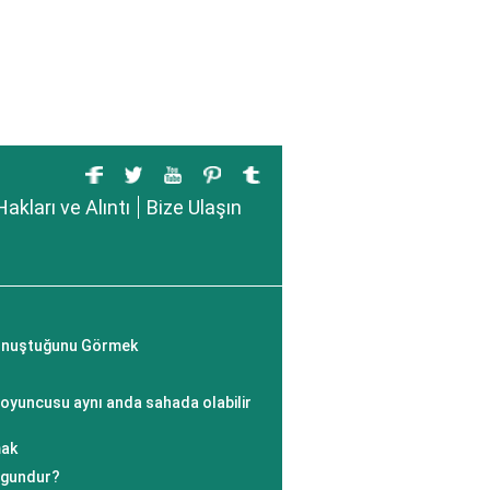
Hakları ve Alıntı
Bize Ulaşın
Konuştuğunu Görmek
 oyuncusu aynı anda sahada olabilir
mak
uygundur?