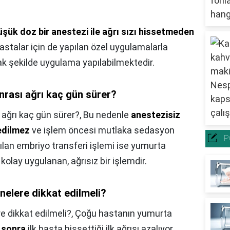
üşük doz bir anestezi ile ağrı sızı hissetmeden
hastalar için de yapılan özel uygulamalarla
k şekilde uygulama yapılabilmektedir.
rası ağrı kaç gün sürer?
ağrı kaç gün sürer?,
Bu nedenle
anestezisiz
edilmez
ve işlem öncesi mutlaka sedasyon
P
ılan embriyo transferi işlemi ise yumurta
olay uygulanan, ağrısız bir işlemdir.
elere dikkat edilmeli?
 dikkat edilmeli?,
Çoğu hastanın yumurta
 sonra
ilk başta hissettiği ilk ağrısı azalıyor.