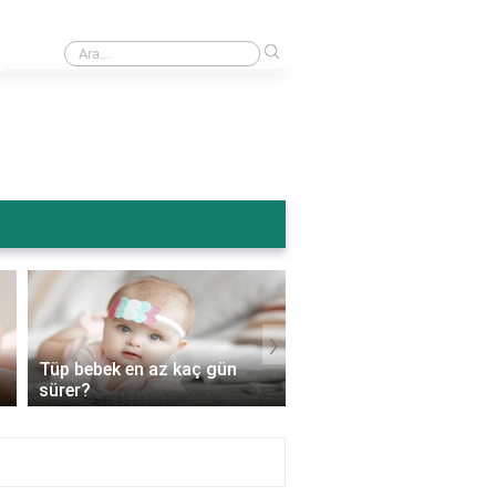
›
Ameliyattan sonra karın şişmesi normal mi?
›
Tüp bebek en az kaç gün
Tüp bebek genetik
sürer?
hastalıkları engeller mi