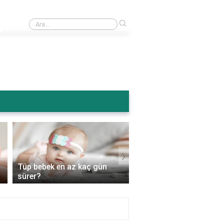
›
Ameliyattan sonra karın şişmesi normal mi?
›
Tüp bebek en az kaç gün
Tüp bebek genetik
sürer?
hastalıkları engeller mi