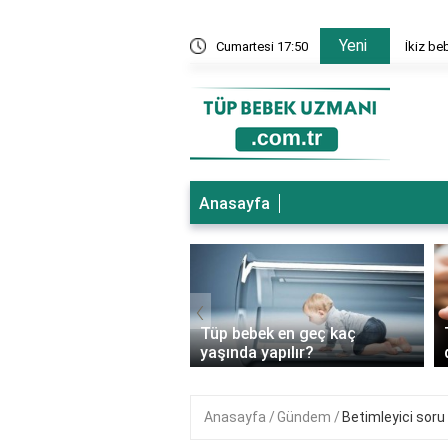
Yeni
nesi hangi bölümler var?
Cumartesi 17:50
İkiz be
Anasayfa
‹
ebek genetik
Tüp bebek en geç kaç
ıkları önler mi?
yaşında yapılır?
Anasayfa
Gündem
Betimleyici soru