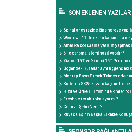
SON EKLENEN YAZILAR
Spinal anestezide iğne nereye yapıl
Windows 11'de ekran kapanırsa ne 
Amerika borsasına yatırım yapmak i
6 ile çarpma işlemi nasıl yapılır?
Xiaomi 15T ve Xiaomi 15T Pro'nun öz
Üçgendeki kurallar aynı üçgendeki k
Mehtap Bayrı Ekmek Teknesinde han
Buderus S825 kazanı kaç metre pete
Hızlı ve Öfkeli 11 filminde kimler rol
Fresh ve ferah koku aynı mı?
Cenova Şehri Nedir?
Rüyada Eşinin Başka Erkekle Konu
SPONSOR BAĞLANTILA