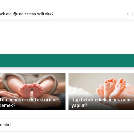
‹
bek olduğu ne zaman belli olur?
Tüp bebek erkek faktörü ne
Tüp bebek erkek bebek nasıl
demek?
yapılır?
 nedir?