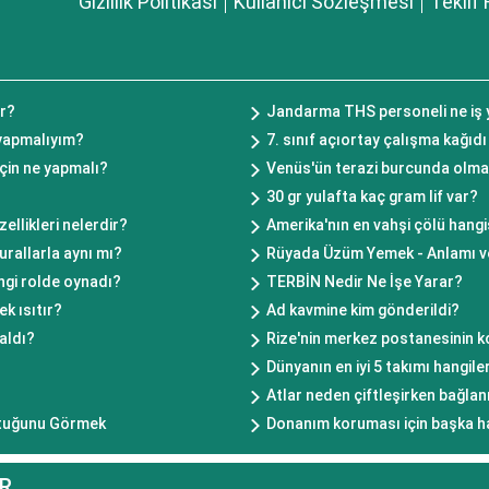
Gizlilik Politikası
Kullanıcı Sözleşmesi
Teklif 
ır?
Jandarma THS personeli ne iş 
yapmalıyım?
7. sınıf açıortay çalışma kağıdı
çin ne yapmalı?
Venüs'ün terazi burcunda olmas
30 gr yulafta kaç gram lif var?
ellikleri nelerdir?
Amerika'nın en vahşi çölü hangi
urallarla aynı mı?
Rüyada Üzüm Yemek - Anlamı v
gi rolde oynadı?
TERBİN Nedir Ne İşe Yarar?
k ısıtır?
Ad kavmine kim gönderildi?
 aldı?
Rize'nin merkez postanesinin k
Dünyanın en iyi 5 takımı hangile
Atlar neden çiftleşirken bağlan
ştuğunu Görmek
Donanım koruması için başka ha
R