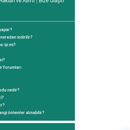
Hakları ve Alıntı
Bize Ulaşın
yapar?
 nereden indirilir?
ı iyi mi?
si?
e Yorumları
odu nedir?
ri?
ır?
ngi önlemler alınabilir?