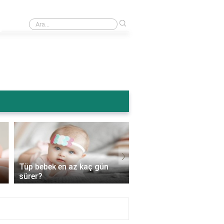
›
Ameliyattan sonra karın şişmesi normal mi?
›
Tüp bebek en az kaç gün
Tüp bebek genetik
sürer?
hastalıkları engeller mi