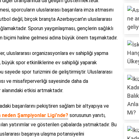
 diğer branşlarında da gelişim göstermektedir.
mesi, sporcuların uluslararası başarılara imza atmasını
utbol değil, birçok branşta Azerbaycan'ın uluslararası
ğlamaktadır. Sporun yaygınlaşması, gençlerin sağlıklı
m biçimi haline gelmesi adına büyük önem taşımaktadır.
ler, uluslararası organizasyonlara ev sahipliği yapma
 büyük spor etkinliklerine ev sahipliği yaparak
u sayede spor turizmini de geliştirmiştir. Uluslararası
ısı ve misafirperverliği sayesinde daha da
alanındaki etkisi artmaktadır.
daki başarılarını pekiştiren sağlam bir altyapıya ve
 neden Şampiyonlar Ligi'nde?
sorusunun yanıtı,
pılan yatırımlar ve gösterilen çabalarda yatmaktadır. Bu
uslararası başarıya ulaşma potansiyelini