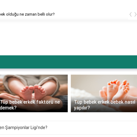
‹
bek olduğu ne zaman belli olur?
Tüp bebek erkek faktörü ne
Tüp bebek erkek bebek nasıl
demek?
yapılır?
n Şampiyonlar Ligi'nde?