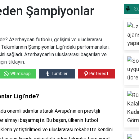
eden Şampiyonlar
S
e? Azerbaycan futbolu, gelişimi ve uluslararası
r. Takımlarının Şampiyonlar Ligi'ndeki performansları,
ni sağladı. Azerbaycan'ın uluslararası başarıları ve
çin tıklayın.
Whatsapp
Tumbler
Pinterest
lar Ligi'nde?
da önemli adımlar atarak Avrupa'nın en prestijli
r almayı başarmıştır. Bu başarı, ülkenin futbol
lerin yetiştirilmesi ve uluslararası rekabette kendini
Azerbaycan liginde mücadele eden takımlar, hem yerel