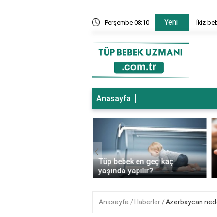
Yeni
nesi hangi bölümler var?
Perşembe 08:10
İkiz be
Anasayfa
‹
ebek genetik
Tüp bebek en geç kaç
ıkları önler mi?
yaşında yapılır?
Anasayfa
Haberler
Azerbaycan nede