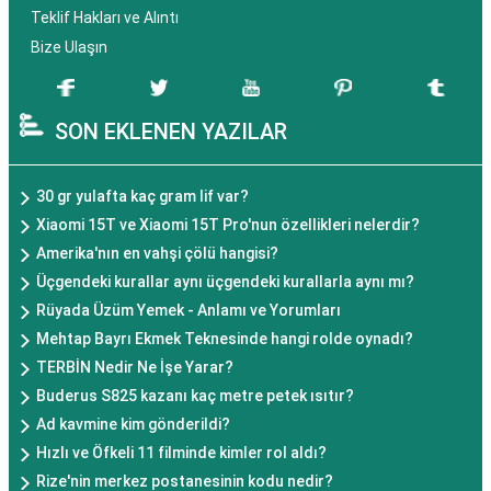
Teklif Hakları ve Alıntı
Bize Ulaşın
SON EKLENEN YAZILAR
30 gr yulafta kaç gram lif var?
Xiaomi 15T ve Xiaomi 15T Pro'nun özellikleri nelerdir?
Amerika'nın en vahşi çölü hangisi?
Üçgendeki kurallar aynı üçgendeki kurallarla aynı mı?
Rüyada Üzüm Yemek - Anlamı ve Yorumları
Mehtap Bayrı Ekmek Teknesinde hangi rolde oynadı?
TERBİN Nedir Ne İşe Yarar?
Buderus S825 kazanı kaç metre petek ısıtır?
Ad kavmine kim gönderildi?
Hızlı ve Öfkeli 11 filminde kimler rol aldı?
Rize'nin merkez postanesinin kodu nedir?