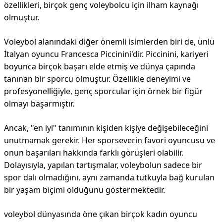
özellikleri, birçok genç voleybolcu için ilham kaynağı
olmuştur.
Voleybol alanındaki diğer önemli isimlerden biri de, ünlü
İtalyan oyuncu Francesca Piccinini'dir. Piccinini, kariyeri
boyunca birçok başarı elde etmiş ve dünya çapında
tanınan bir sporcu olmuştur. Özellikle deneyimi ve
profesyonelliğiyle, genç sporcular için örnek bir figür
olmayı başarmıştır.
Ancak, "en iyi" tanımının kişiden kişiye değişebileceğini
unutmamak gerekir. Her sporseverin favori oyuncusu ve
onun başarıları hakkında farklı görüşleri olabilir.
Dolayısıyla, yapılan tartışmalar, voleybolun sadece bir
spor dalı olmadığını, aynı zamanda tutkuyla bağ kurulan
bir yaşam biçimi olduğunu göstermektedir.
voleybol dünyasında öne çıkan birçok kadın oyuncu