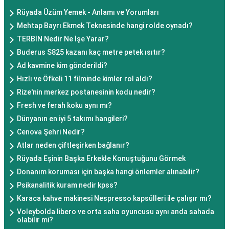
Rüyada Üzüm Yemek - Anlamı ve Yorumları
Mehtap Bayrı Ekmek Teknesinde hangi rolde oynadı?
TERBİN Nedir Ne İşe Yarar?
Buderus S825 kazanı kaç metre petek ısıtır?
Ad kavmine kim gönderildi?
Hızlı ve Öfkeli 11 filminde kimler rol aldı?
Rize'nin merkez postanesinin kodu nedir?
Fresh ve ferah koku aynı mı?
Dünyanın en iyi 5 takımı hangileri?
Cenova Şehri Nedir?
Atlar neden çiftleşirken bağlanır?
Rüyada Eşinin Başka Erkekle Konuştuğunu Görmek
Donanım koruması için başka hangi önlemler alınabilir?
Psikanalitik kuram nedir kpss?
Karaca kahve makinesi Nespresso kapsülleri ile çalışır mı?
Voleybolda libero ve orta saha oyuncusu aynı anda sahada
olabilir mi?