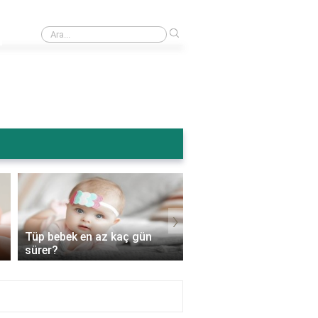
›
Ameliyattan sonra karın şişmesi normal mi?
›
Tüp bebek en az kaç gün
Tüp bebek genetik
sürer?
hastalıkları engeller mi