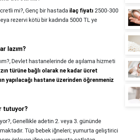
cretli mi?,
Genç bir hastada
ilaç fiyatı
2500-300
/veya rezervi kötü bir kadında 5000 TL ye
lar lazım?
zım?,
Devlet hastanelerinde de aşılama hizmeti
ızın türüne bağlı olarak ne kadar ücret
nın yapılacağı hastane üzerinden öğrenmeniz
r tutuyor?
yor?,
Genellikle adetin 2. veya 3. gününde
lmaktadır. Tüp bebek iğneleri; yumurta geliştirici
asını önleyen iğne ve yumurta çatlatan