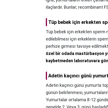
ilaçlardır. Bunlar; recombinant 
Tüp bebek için erkekten spe
Tüp bebek için erkekten sperm na
edilebilmesi için erkeklerin spe
perhize girmesi tavsiye edilmekt
özel bir odada mastürbasyon y
kaybetmeden laboratuvara gönd
Adetin kaçıncı günü yumurt
Adetin kaçıncı günü yumurta top
günün belirlenmesi, yumurtaların 
Yumurtalar ortalama 8-12 günde 
genelde 2. Veya 3. günü başladı