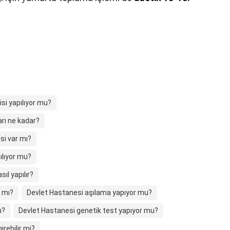
si yapılıyor mu?
arı ne kadar?
si var mı?
ılıyor mu?
ıl yapılır?
r mı?
Devlet Hastanesi aşılama yapıyor mu?
ı?
Devlet Hastanesi genetik test yapıyor mu?
rebilir mi?