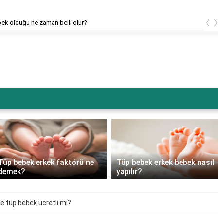
‹
bek olduğu ne zaman belli olur?
Tüp bebek erkek faktörü ne
Tüp bebek erkek bebek nasıl
demek?
yapılır?
e tüp bebek ücretli mi?