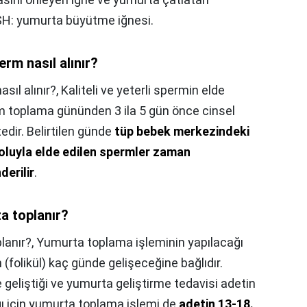
FSH: yumurta büyütme iğnesi.
rm nasıl alınır?
sıl alınır?,
Kaliteli ve yeterli spermin elde
rm toplama gününden 3 ila 5 gün önce cinsel
edir. Belirtilen günde
tüp bebek merkezindeki
oluyla elde edilen spermler zaman
erilir
.
a toplanır?
lanır?,
Yumurta toplama işleminin yapılacağı
(folikül) kaç günde gelişeceğine bağlıdır.
geliştiği ve yumurta geliştirme tedavisi adetin
ğı için yumurta toplama işlemi de
adetin 13-18.