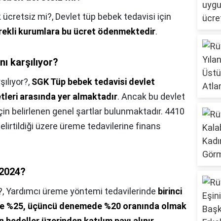
 ücretsiz mi?,
Devlet tüp bebek tedavisi için
erekli kurumlara bu ücret ödenmektedir
.
ı karşılıyor?
ılıyor?,
SGK Tüp bebek tedavisi devlet
tleri arasında yer almaktadır
. Ancak bu devlet
çin belirlenen genel şartlar bulunmaktadır. 4410
lirtildiği üzere üreme tedavilerine finans
 2024?
?,
Yardımcı üreme yöntemi tedavilerinde
birinci
de %25, üçüncü denemede %20 oranında olmak
n bedeller üzerinden katılım payı alınır
.