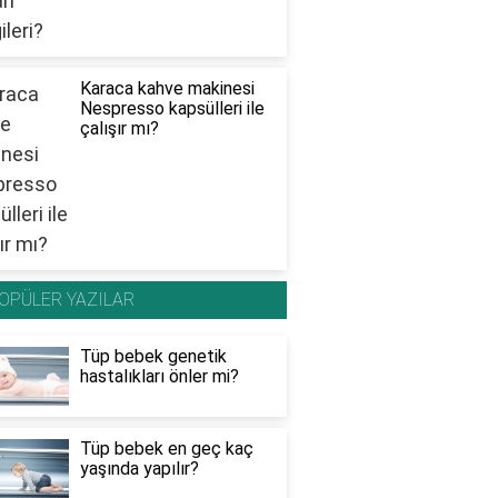
Karaca kahve makinesi
Nespresso kapsülleri ile
çalışır mı?
OPÜLER YAZILAR
Tüp bebek genetik
hastalıkları önler mi?
Tüp bebek en geç kaç
yaşında yapılır?