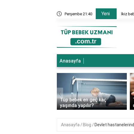
Yeni
nesi hangi bölümler var?
Perşembe 21:40
İkiz be
Anasayfa
‹
ebek genetik
Tüp bebek en geç kaç
ıkları önler mi?
yaşında yapılır?
Anasayfa
Blog
Devlet hastanelerind