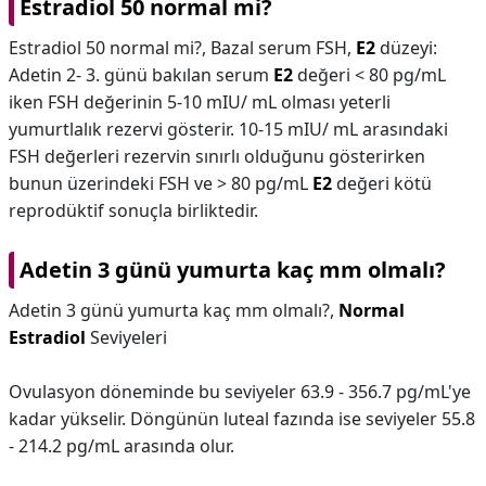
Estradiol 50 normal mi?
Estradiol 50 normal mi?,
Bazal serum FSH,
E2
düzeyi:
Adetin 2- 3. günü bakılan serum
E2
değeri < 80 pg/mL
iken FSH değerinin 5-10 mIU/ mL olması yeterli
yumurtlalık rezervi gösterir. 10-15 mIU/ mL arasındaki
FSH değerleri rezervin sınırlı olduğunu gösterirken
bunun üzerindeki FSH ve > 80 pg/mL
E2
değeri kötü
reprodüktif sonuçla birliktedir.
Adetin 3 günü yumurta kaç mm olmalı?
Adetin 3 günü yumurta kaç mm olmalı?,
Normal
Estradiol
Seviyeleri
Ovulasyon döneminde bu seviyeler 63.9 - 356.7 pg/mL'ye
kadar yükselir. Döngünün luteal fazında ise seviyeler 55.8
- 214.2 pg/mL arasında olur.