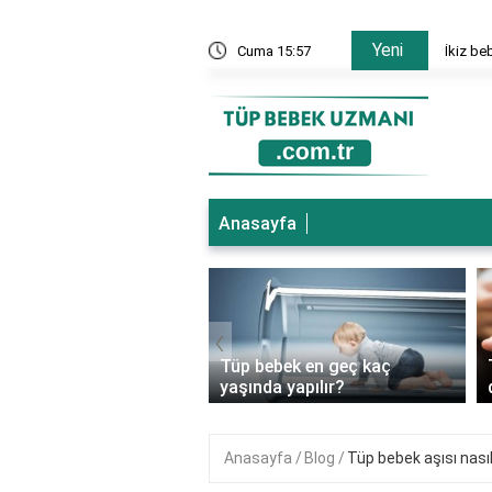
Yeni
nesi hangi bölümler var?
Cuma 15:57
İkiz be
Anasayfa
‹
ebek genetik
Tüp bebek en geç kaç
ıkları önler mi?
yaşında yapılır?
Anasayfa
Blog
Tüp bebek aşısı nasıl 