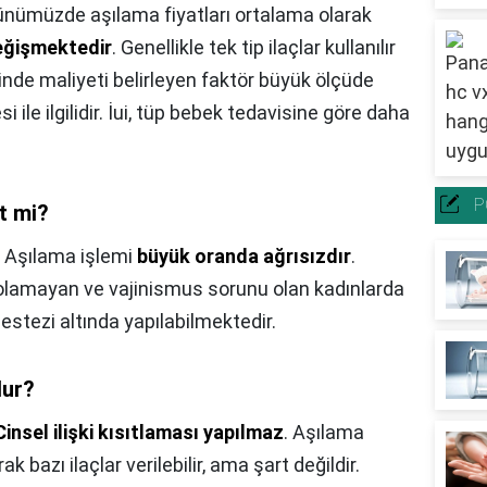
nümüzde aşılama fiyatları ortalama olarak
eğişmektedir
. Genellikle tek tip ilaçlar kullanılır
nde maliyeti belirleyen faktör büyük ölçüde
i ile ilgilidir. İui, tüp bebek tedavisine göre daha
P
t mi?
,
Aşılama işlemi
büyük oranda ağrısızdır
.
lamayan ve vajinismus sorunu olan kadınlarda
estezi altında yapılabilmektedir.
lur?
Cinsel ilişki kısıtlaması yapılmaz
. Aşılama
 bazı ilaçlar verilebilir, ama şart değildir.