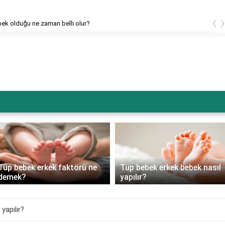
‹
bek olduğu ne zaman belli olur?
Tüp bebek erkek faktörü ne
Tüp bebek erkek bebek nasıl
demek?
yapılır?
yapılır?