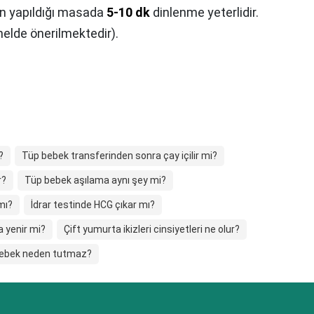
in yapıldığı masada
5-10 dk
dinlenme yeterlidir.
nelde önerilmektedir).
?
Tüp bebek transferinden sonra çay içilir mi?
r?
Tüp bebek aşılama aynı şey mi?
 mı?
İdrar testinde HCG çıkar mı?
 yenir mi?
Çift yumurta ikizleri cinsiyetleri ne olur?
 bebek neden tutmaz?