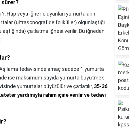
 sürer?
r?,
Hap veya iğne ile uyarılan yumurtaların
urtalar (ultrasonografide foliküller) olgunlaştığı
laştığında) çatlatma iğnesi verilir. Bu iğneden
.
dar?
Aşılama tedavisinde amaç sadece 1 yumurta
sinde ise maksimum sayıda yumurta büyütmek
sinde yumurtalar büyütülür ve çatlatılır,
35-36
teter yardımıyla rahim içine verilir ve tedavi
ir?