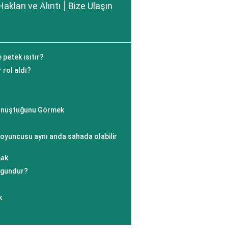
Hakları ve Alıntı
Bize Ulaşın
petek ısıtır?
r rol aldı?
Konuştuğunu Görmek
 oyuncusu aynı anda sahada olabilir
mak
uygundur?
k