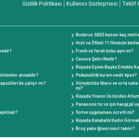
Gizlilik Politikası
Kullanıcı Sözleşmesi
Teklif 
Buderus S825 kazanı kaç metre 
Hızlı ve Öfkeli 11 filminde kimle
nedir?
Fresh ve ferah koku aynı mı?
Cenova Şehri Nedir?
Rüyada Eşinin Başka Erkekle 
nlemler alınabilir?
Psikanalitik kuram nedir kpss?
sülleri ile çalışır mı?
Voleybolda libero ve orta saha
mi?
Rüyada Yılanın Üstünden Atla
Panasonic hc vx için hangi pil 
apılmalı?
Sotve uygulaması ücretli mi?
Rüyada Kalabalık Kadın Görme
Broş yaka iğnesi nasıl takılır?