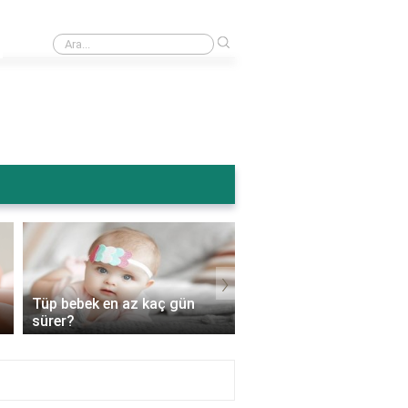
›
Ameliyattan sonra karın şişmesi normal mi?
›
Tüp bebek en az kaç gün
Tüp bebek genetik
sürer?
hastalıkları engeller mi