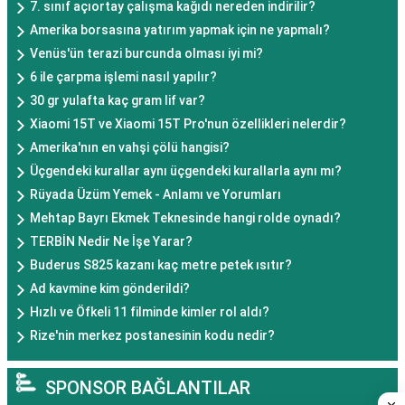
7. sınıf açıortay çalışma kağıdı nereden indirilir?
Amerika borsasına yatırım yapmak için ne yapmalı?
Venüs'ün terazi burcunda olması iyi mi?
6 ile çarpma işlemi nasıl yapılır?
30 gr yulafta kaç gram lif var?
Xiaomi 15T ve Xiaomi 15T Pro'nun özellikleri nelerdir?
Amerika'nın en vahşi çölü hangisi?
Üçgendeki kurallar aynı üçgendeki kurallarla aynı mı?
Rüyada Üzüm Yemek - Anlamı ve Yorumları
Mehtap Bayrı Ekmek Teknesinde hangi rolde oynadı?
TERBİN Nedir Ne İşe Yarar?
Buderus S825 kazanı kaç metre petek ısıtır?
Ad kavmine kim gönderildi?
Hızlı ve Öfkeli 11 filminde kimler rol aldı?
Rize'nin merkez postanesinin kodu nedir?
SPONSOR BAĞLANTILAR