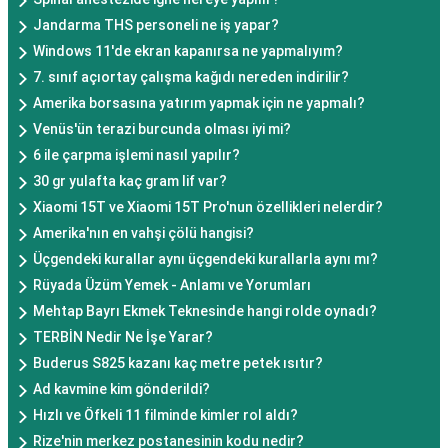
Jandarma THS personeli ne iş yapar?
Windows 11'de ekran kapanırsa ne yapmalıyım?
7. sınıf açıortay çalışma kağıdı nereden indirilir?
Amerika borsasına yatırım yapmak için ne yapmalı?
Venüs'ün terazi burcunda olması iyi mi?
6 ile çarpma işlemi nasıl yapılır?
30 gr yulafta kaç gram lif var?
Xiaomi 15T ve Xiaomi 15T Pro'nun özellikleri nelerdir?
Amerika'nın en vahşi çölü hangisi?
Üçgendeki kurallar aynı üçgendeki kurallarla aynı mı?
Rüyada Üzüm Yemek - Anlamı ve Yorumları
Mehtap Bayrı Ekmek Teknesinde hangi rolde oynadı?
TERBİN Nedir Ne İşe Yarar?
Buderus S825 kazanı kaç metre petek ısıtır?
Ad kavmine kim gönderildi?
Hızlı ve Öfkeli 11 filminde kimler rol aldı?
Rize'nin merkez postanesinin kodu nedir?