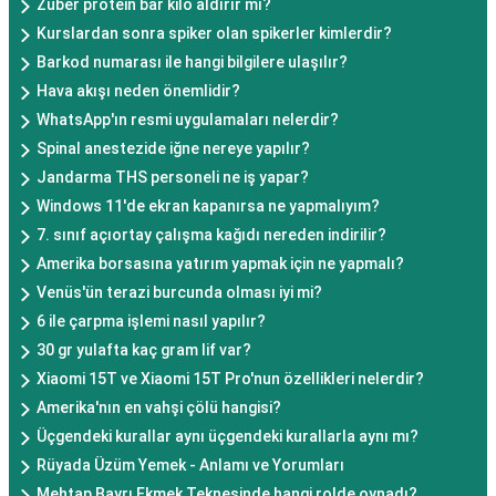
Zuber protein bar kilo aldırır mı?
Kurslardan sonra spiker olan spikerler kimlerdir?
Barkod numarası ile hangi bilgilere ulaşılır?
Hava akışı neden önemlidir?
WhatsApp'ın resmi uygulamaları nelerdir?
Spinal anestezide iğne nereye yapılır?
Jandarma THS personeli ne iş yapar?
Windows 11'de ekran kapanırsa ne yapmalıyım?
7. sınıf açıortay çalışma kağıdı nereden indirilir?
Amerika borsasına yatırım yapmak için ne yapmalı?
Venüs'ün terazi burcunda olması iyi mi?
6 ile çarpma işlemi nasıl yapılır?
30 gr yulafta kaç gram lif var?
Xiaomi 15T ve Xiaomi 15T Pro'nun özellikleri nelerdir?
Amerika'nın en vahşi çölü hangisi?
Üçgendeki kurallar aynı üçgendeki kurallarla aynı mı?
Rüyada Üzüm Yemek - Anlamı ve Yorumları
Mehtap Bayrı Ekmek Teknesinde hangi rolde oynadı?