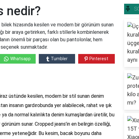
 nedir?
S
 bilek hizasında kesilen ve modern bir görünüm sunan
ğı bir araya getirirken, farklı stillerle kombinlenerek
danın önemli bir parçası olan bu pantolonlar, hem
ir seçenek sunmaktadır.
Whatsapp
Tumbler
Pinterest
iraz üstünde kesilen, modern bir stil sunan denim
ştan insanın gardırobunda yer alabilecek, rahat ve şık
ce ya da normal kalınlıkta denim kumaşlardan üretilir, bu
görünüm sunar. Cropped jeans’in en belirgin özelliği,
erme yeteneğidir. Bu kesim, bacak boyunu daha