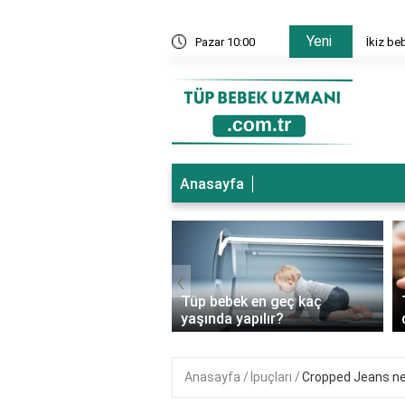
Yeni
nesi hangi bölümler var?
Pazar 10:00
İkiz be
Anasayfa
‹
ebek genetik
Tüp bebek en geç kaç
ıkları önler mi?
yaşında yapılır?
Anasayfa
İpuçları
Cropped Jeans ne