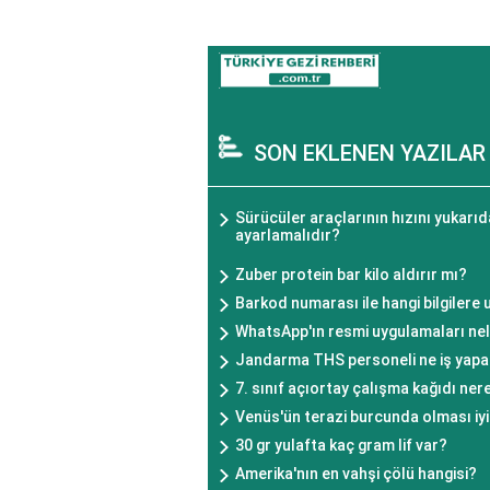
SON EKLENEN YAZILAR
Sürücüler araçlarının hızını yukarı
ayarlamalıdır?
Zuber protein bar kilo aldırır mı?
Barkod numarası ile hangi bilgilere u
WhatsApp'ın resmi uygulamaları nel
Jandarma THS personeli ne iş yapa
7. sınıf açıortay çalışma kağıdı nere
Venüs'ün terazi burcunda olması iyi
30 gr yulafta kaç gram lif var?
Amerika'nın en vahşi çölü hangisi?