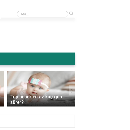
›
Ameliyattan sonra karın şişmesi normal mi?
›
Tüp bebek en az kaç gün
Tüp bebek genetik
sürer?
hastalıkları engeller mi