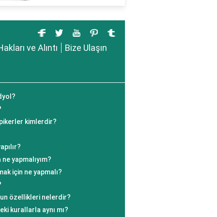
Hakları ve Alıntı
Bize Ulaşın
ndyol?
?
ikerler kimlerdir?
apılır?
a ne yapmalıyım?
ak için ne yapmalı?
?
n özellikleri nelerdir?
ki kurallarla aynı mı?