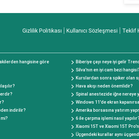
Gizlilik Politikası
Kullanıcı Sözleşmesi
Teklif 
dakilerden hangisine göre
Biberiye çayı neye iyi gelir Tre
Silva'nın en iyi cam bezi hangisi
Kurslardan sonra spiker olan sp
laşılır?
Hava akışı neden önemlidir?
erdir?
Spinal anestezide iğne nereye y
r?
Windows 11'de ekran kapanırs
den indirilir?
Amerika borsasına yatırım yapm
 mi?
6 ile çarpma işlemi nasıl yapılır
Xiaomi 15T ve Xiaomi 15T Pro'nu
Üçgendeki kurallar aynı üçgende