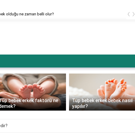
‹
bek olduğu ne zaman belli olur?
Tüp bebek erkek faktörü ne
Tüp bebek erkek bebek nasıl
demek?
yapılır?
dir?