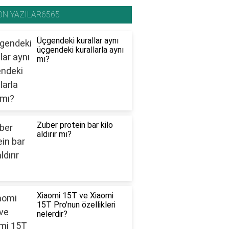
ON YAZILAR6565
Üçgendeki kurallar aynı
üçgendeki kurallarla aynı
mı?
Zuber protein bar kilo
aldırır mı?
Xiaomi 15T ve Xiaomi
15T Pro'nun özellikleri
nelerdir?