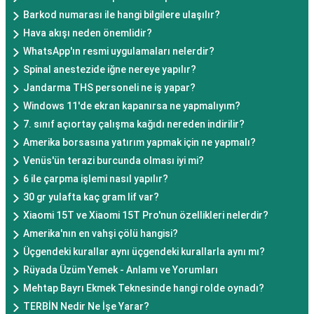
Barkod numarası ile hangi bilgilere ulaşılır?
Hava akışı neden önemlidir?
WhatsApp'ın resmi uygulamaları nelerdir?
Spinal anestezide iğne nereye yapılır?
Jandarma THS personeli ne iş yapar?
Windows 11'de ekran kapanırsa ne yapmalıyım?
7. sınıf açıortay çalışma kağıdı nereden indirilir?
Amerika borsasına yatırım yapmak için ne yapmalı?
Venüs'ün terazi burcunda olması iyi mi?
6 ile çarpma işlemi nasıl yapılır?
30 gr yulafta kaç gram lif var?
Xiaomi 15T ve Xiaomi 15T Pro'nun özellikleri nelerdir?
Amerika'nın en vahşi çölü hangisi?
Üçgendeki kurallar aynı üçgendeki kurallarla aynı mı?
Rüyada Üzüm Yemek - Anlamı ve Yorumları
Mehtap Bayrı Ekmek Teknesinde hangi rolde oynadı?
TERBİN Nedir Ne İşe Yarar?